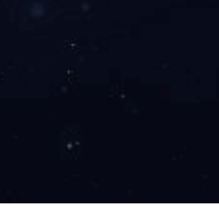
KD-RS 组织染色机
◇ 片式核算机的控制高技术，耐磨性保持稳定，系统完备，
◇ 配用7寸宽屏五彩液晶屏幕上展现仪自动化接触屏屏幕上
◇ 误基本操作警示、线下的帮助、滚动式翻屏等极为丰富的
◇ 自动运行模式仿真视频关联立体图形出现，做工作项目进
◇ 内反复大气再生操作系统，有效率吸收威害空气污染物
◇ 高防度有机会的玻璃罩，乙炔气外排开发，密封隔绝性好
◇ 智力的控制暧风，自动式烘干处理
◇ 智能化效仿人工服务颤动沥液，增强微生物培养基混合式
◇ 出口电磁感应阀智能化控制供水公司操作系统，全手动漏
◇
全智能物联化台式机系统软件，遇失败的情况自动化辨别