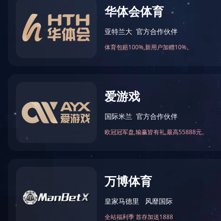
石蜡切片机
冷冻切片机
冷冻石蜡
熔蜡仪、蜡块修复仪
蜡块柜、晾片柜、切