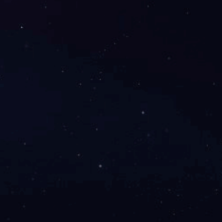
新闻资讯
联系我们
企业新闻
留言反馈
行业动态
联系我们
切片柜