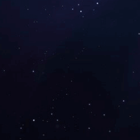
万搏
国)
公司
资质
公司
万搏
售后
浙江省金华市工业园区秋滨街道始丰路899号
jhk