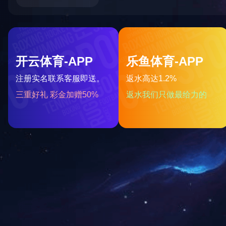
KD-XF 蜡块修复系统仪