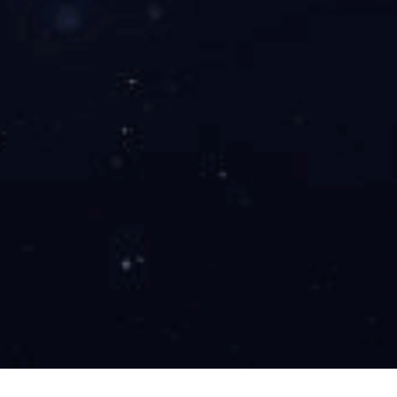
KD-3000 组织切片机（触摸屏）
◇ 可移动可调节的落地式设计，配备4脚滚轮，移动方便，脚轮调节
◇ 配备10英寸彩色液晶触摸显示屏，智能人机交互界面，操作易懂
度、定时休眠开关机、除霜等）
◇ 内存4种语言菜单，随意切换，满足不同语言需求用户
◇ 采用UV紫外线方式消毒，每次15分钟，也可中途随意停止
◇ 快速切片、修片功能转换按钮，可在操作中随意切换修片与切片模
◇ 低温制冷系统采用强制式制冷结构，选用德国原装双压缩机，制冷
◇ 双压缩机设计，增强制冷功能，可提高制冷速度，通电开机30分
◇ 制冷效率高、低能耗、运行噪音低至50分贝以下
◇ 人性化休眠功能：在选择休眠状态后，冷冻室温度自动控制在-5至
◇ 手轮锁紧功能，360°任意定位点锁定